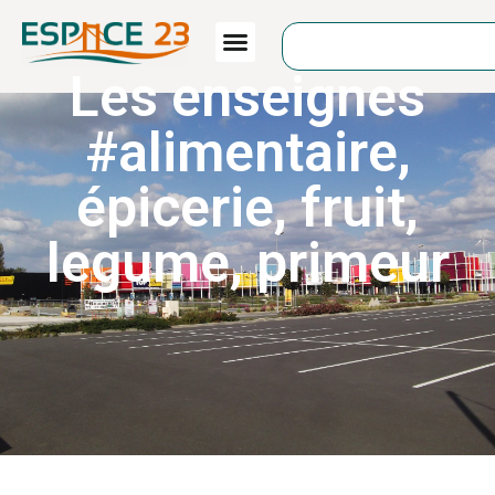
Les enseignes
#
alimentaire
,
épicerie
,
fruit
,
legume
,
primeur