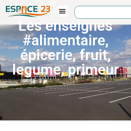
Les enseignes
#
alimentaire
,
épicerie
,
fruit
,
legume
,
primeur