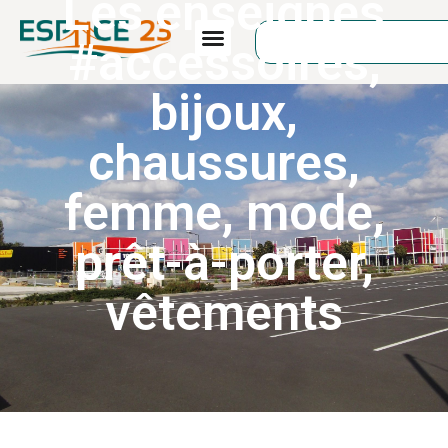
Les enseignes
#
accessoires
,
bijoux
,
chaussures
,
femme
,
mode
,
prêt-à-porter
,
vêtements