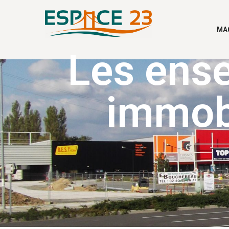
MA
Les ens
immobi