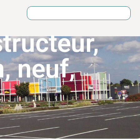
tructeur
,
n
,
neuf
,