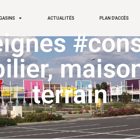
GASINS
ACTUALITÉS
PLAN D’ACCÈS
eignes #
cons
lier
,
maiso
terrain