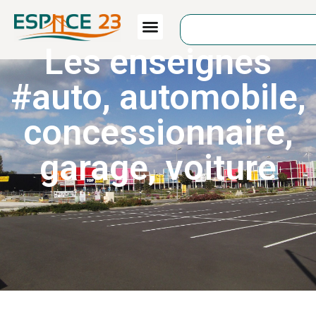
Les enseignes
#
auto
,
automobile
,
concessionnaire
,
garage
,
voiture