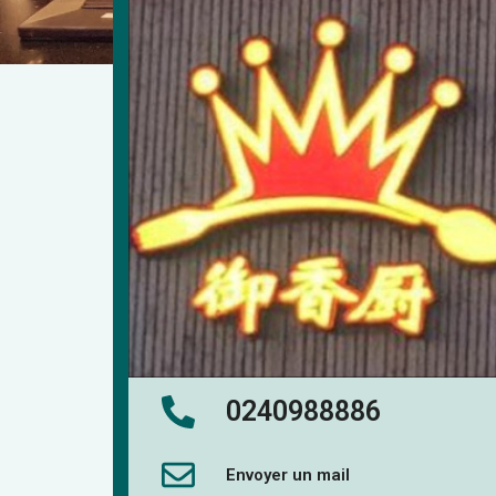
0240988886
Envoyer un mail